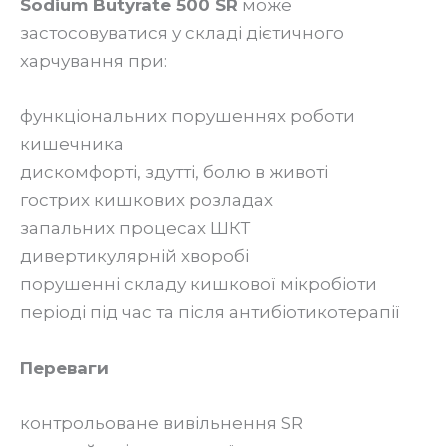
Sodium Butyrate 500 SR
може
застосовуватися у складі дієтичного
харчування при:
функціональних порушеннях роботи
кишечника
дискомфорті, здутті, болю в животі
гострих кишкових розладах
запальних процесах ШКТ
дивертикулярній хворобі
порушенні складу кишкової мікробіоти
періоді під час та після антибіотикотерапії
Переваги
контрольоване вивільнення SR