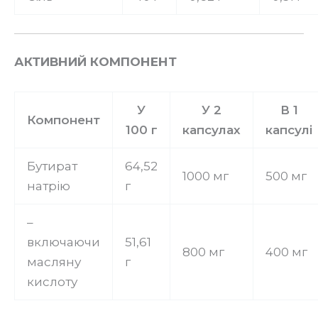
АКТИВНИЙ КОМПОНЕНТ
У
У 2
В 1
Компонент
100 г
капсулах
капсулі
Бутират
64,52
1000 мг
500 мг
натрію
г
–
включаючи
51,61
800 мг
400 мг
масляну
г
кислоту