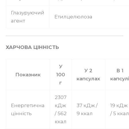
Глазуруючий
Етилцелюлоза
агент
ХАРЧОВА ЦІННІСТЬ
У
У 2
В 1
Показник
100
капсулах
капсул
г
2307
Енергетична
кДж
37 кДж /
19 кДж
цінність
/ 562
9 ккал
/ 5 ккал
ккал