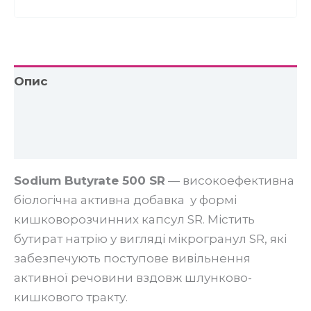
Опис
Додаткова інформація
Відгуки (0)
Sodium Butyrate 500 SR
— високоефективна
біологічна активна добавка у формі
кишковорозчинних капсул SR. Містить
бутират натрію у вигляді мікрогранул SR, які
забезпечують поступове вивільнення
активної речовини вздовж шлунково-
кишкового тракту.