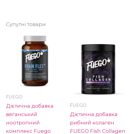
Супутні товари
Ц
то
м
кі
ва
П
м
в
FUEGO
н
FUEGO
Дієтична добавка
ст
веганський
Дієтична добавка
то
ноотропний
рибний колаген
комплекс Fuego
FUEGO Fish Collagen