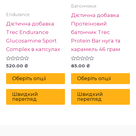
вибрати
в
Батончики
на
н
Endurance
Дієтична добавка
сторінці
ст
Дієтична добавка
Протеїновий
товару
то
Trec Endurance
батончик Trec
Glucosamine Sport
Protein Bar нуга та
Complex в капсулах
карамель 46 грам
Оцінено
Оцінено
520.00
₴
85.00
₴
в
в
0
0
з
з
Оберіть опції
Оберіть опції
5
5
Швидкий
Швидкий
перегляд
перегляд