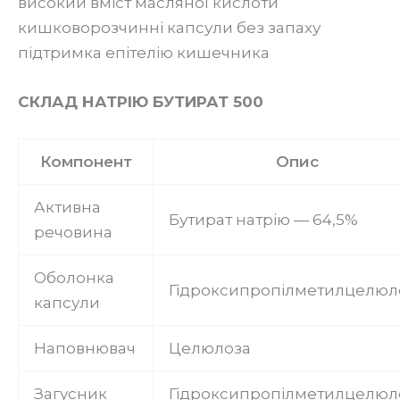
високий вміст масляної кислоти
кишковорозчинні капсули без запаху
підтримка епітелію кишечника
СКЛАД НАТРІЮ БУТИРАТ 500
Компонент
Опис
Активна
Бутират натрію — 64,5%
речовина
Оболонка
Гідроксипропілметилцелюл
капсули
Наповнювач
Целюлоза
Загусник
Гідроксипропілметилцелюл