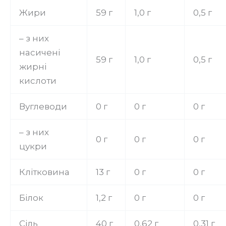
Жири
59 г
1,0 г
0,5 г
– з них
насичені
59 г
1,0 г
0,5 г
жирні
кислоти
Вуглеводи
0 г
0 г
0 г
– з них
0 г
0 г
0 г
цукри
Клітковина
13 г
0 г
0 г
Білок
1,2 г
0 г
0 г
Сіль
40 г
0,62 г
0,31 г