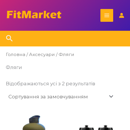
Перейти
Main
до
Menu
вмісту
Пошук
Головна
/
Аксесуари
/ Фляги
Фляги
Відображаються усі з 2 результатів
Ц
то