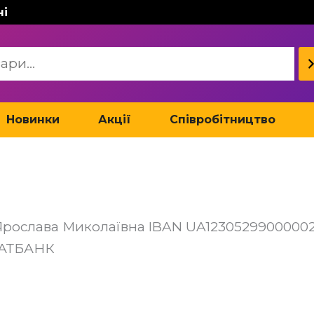
ні
Новинки
Акції
Співробітництво
Ярослава Миколаївна IBAN UA123052990000
ВАТБАНК