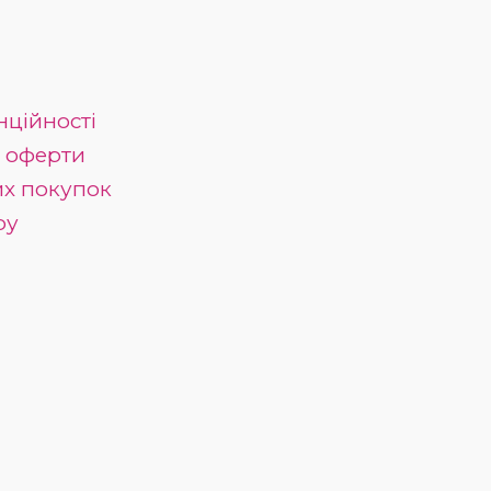
нційності
ї оферти
их покупок
ру