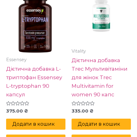
Vitality
Essensey
Дієтична добавка
Дієтична добавка L-
Trec Мультивітаміни
триптофан Essensey
для жінок Trec
L-tryptophan 90
Multivitamin for
капсул
women 90 капс
Оцінено
Оцінено
375.00
₴
335.00
₴
в
в
0
0
з
з
Додати в кошик
Додати в кошик
5
5