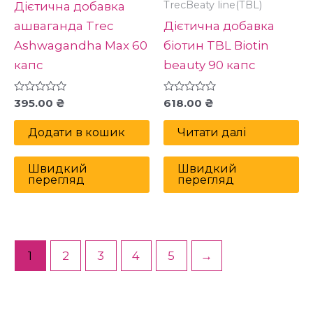
TrecBeaty line(TBL)
Дієтична добавка
ашваганда Trec
Дієтична добавка
Ashwagandha Max 60
біотин TBL Вiotin
капс
beauty 90 капс
Оцінено
Оцінено
395.00
₴
618.00
₴
в
в
0
0
з
з
Додати в кошик
Читати далі
5
5
Швидкий
Швидкий
перегляд
перегляд
1
2
3
4
5
→