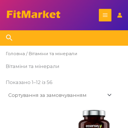
Перейти
Main
до
Menu
вмісту
Пошук
Головна
/ Вітаміни та мінерали
Вітаміни та мінерали
Показано 1–12 із 56
Цей
товар