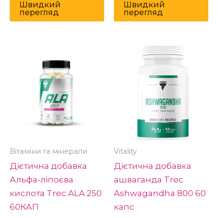
Швидкий
Швидкий
перегляд
перегляд
Вітаміни та мінерали
Vitality
Дієтична добавка
Дієтична добавка
Альфа-ліпоєва
ашваганда Trec
кислота Trec ALA 250
Ashwagandha 800 60
60КАП
капс