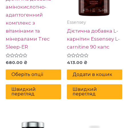
сторінці
aмінокислотно-
товару
адаптогенний
Essensey
комплекс з
вітамінами та
Дієтична добавка L-
мінералами Trec
карнітин Essensey L-
Sleep-ER
carnitine 90 капс
Оцінено
Оцінено
680.00
₴
413.00
₴
в
в
0
0
з
з
Оберіть опції
Додати в кошик
5
5
Швидкий
Швидкий
перегляд
перегляд