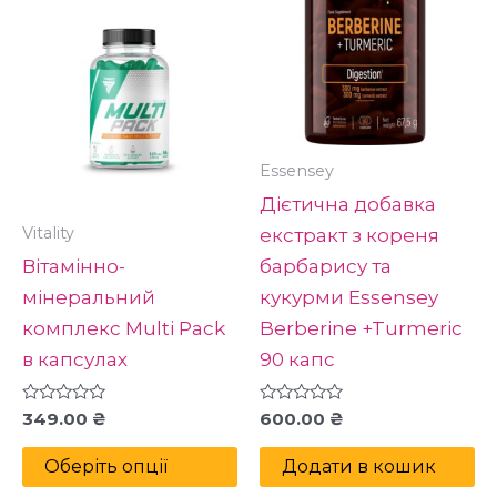
має
кілька
варіантів.
Параметри
можна
вибрати
Essensey
на
Дієтична добавка
сторінці
Vitality
екстракт з кореня
товару
Вітамінно-
барбарису та
мінеральний
кукурми Essensey
комплекс Multi Pack
Berberine +Turmeric
в капсулах
90 капс
Оцінено
Оцінено
349.00
₴
600.00
₴
в
в
0
0
з
з
Оберіть опції
Додати в кошик
5
5