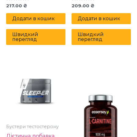
Оцінено
Оцінено
217.00
₴
209.00
₴
в
в
0
0
з
з
Додати в кошик
Додати в кошик
5
5
Швидкий
Швидкий
перегляд
перегляд
Цей
товар
має
кілька
варіантів.
Параметри
можна
вибрати
Бустери тестостерону
на
Дієтична добавка