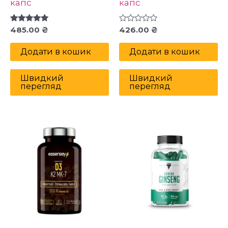
капс
капс
Оцінено в
Оцінено
485.00
₴
426.00
₴
5.00
в
з 5
0
з
Додати в кошик
Додати в кошик
5
Швидкий
Швидкий
перегляд
перегляд