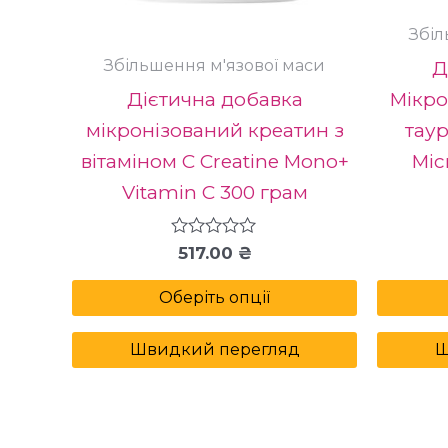
сторінці
Збіл
товару
Збільшення м'язової маси
Д
Дієтична добавка
Мікро
мікронізований креатин з
таур
вітаміном C Creatine Mono+
Mic
Vitamin C 300 грам
Оцінено
517.00
₴
в
0
Оберіть опції
з
5
Швидкий перегляд
Ш