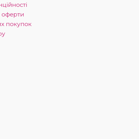
нційності
ї оферти
их покупок
ру