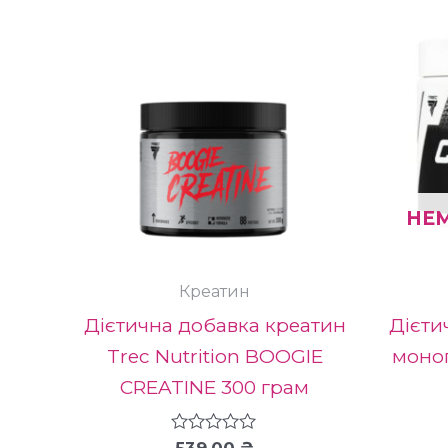
має
кілька
варіантів
Парамет
можна
вибрати
на
НЕМ
сторінці
товару
Креатин
Дієтична добавка креатин
Дієти
Trec Nutrition BOOGIE
моног
CREATINE 300 грам
Оцінено
539.00
₴