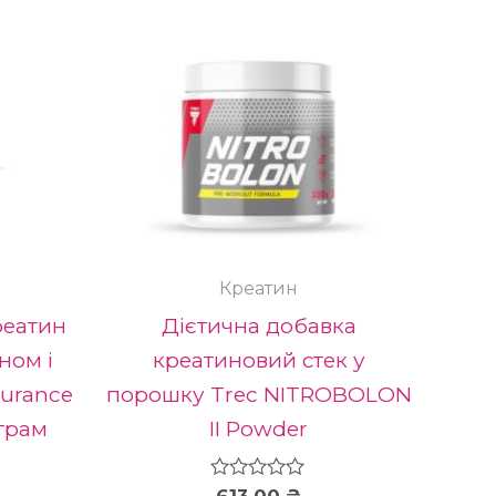
має
має
кілька
кілька
варіантів.
варіант
Параметри
Парам
можна
можна
вибрати
вибрат
на
на
сторінці
сторінц
Креатин
товару
товару
реатин
Дієтична добавка
ном і
креатиновий стек у
urance
порошку Trec NITROBOLON
 грам
II Powder
Оцінено
613.00
₴