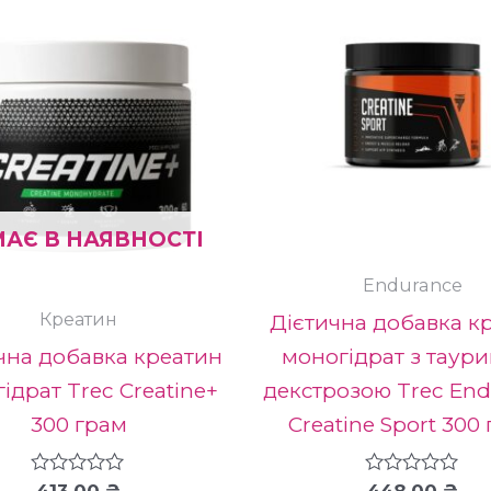
.
ри
АЄ В НАЯВНОСТІ
Endurance
Креатин
Дієтична добавка к
чна добавка креатин
моногідрат з таури
ідрат Trec Creatine+
декстрозою Trec End
300 грам
Creatine Sport 300
Оцінено
413.00
₴
Оцінено
448.00
₴