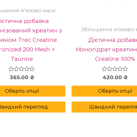
сторінці
ьшення м'язової маси
товару
ієтична добавка
Збільшення м'язової
нізований креатин з
ином Trec Creatine
Дієтична добав
ronized 200 Mesh +
Моногідрат креатин
Taurine
Creatine 100%
Оцінено
365.00
₴
Оцінено
420.00
₴
в
в
0
0
Оберіть опції
Оберіть опції
з
з
5
5
видкий перегляд
Швидкий перегл