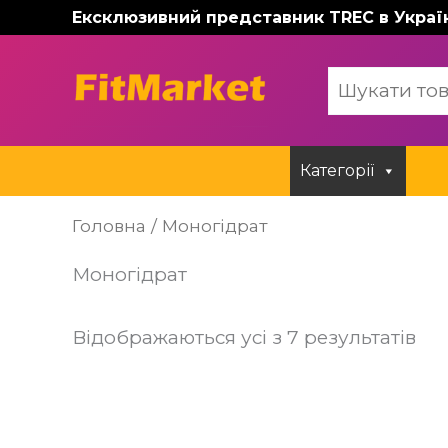
Перейти
Ексклюзивний представник TREC в Украї
до
вмісту
Категорії
Головна
/ Моногідрат
Моногідрат
Відображаються усі з 7 результатів
Цей
товар