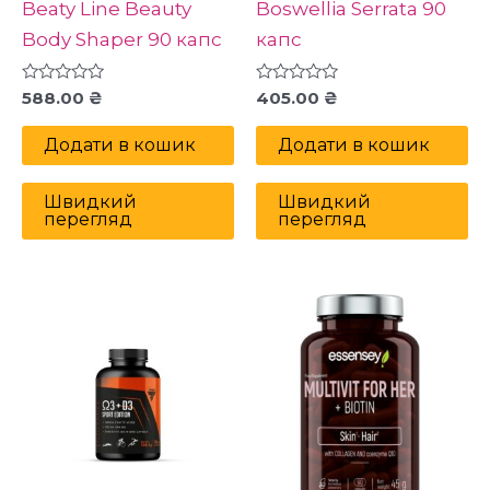
Beaty Line Beauty
Boswellia Serrata 90
Body Shaper 90 капс
капс
Оцінено
Оцінено
588.00
₴
405.00
₴
в
в
0
0
з
з
Додати в кошик
Додати в кошик
5
5
Швидкий
Швидкий
перегляд
перегляд