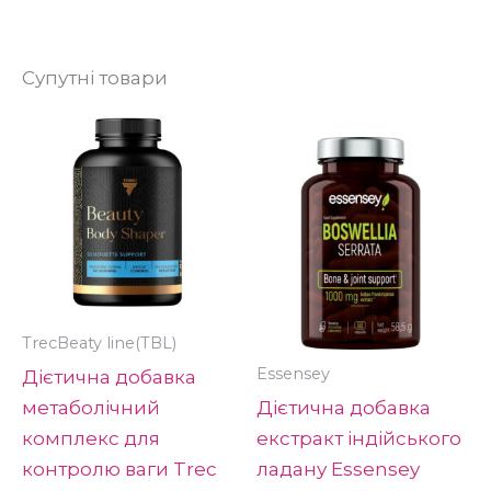
Супутні товари
TrecBeaty line(TBL)
Essensey
Дієтична добавка
метаболічний
Дієтична добавка
комплекс для
екстракт індійського
контролю ваги Trec
ладану Essensey