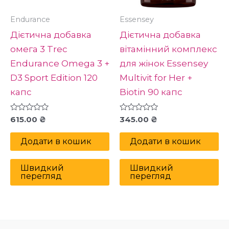
Endurance
Essensey
Дієтична добавка
Дієтична добавка
омега 3 Treс
вітамінний комплекс
Endurance Omega 3 +
для жінок Essensey
D3 Sport Edition 120
Multivit for Her +
капс
Biotin 90 капс
Оцінено
Оцінено
615.00
₴
345.00
₴
в
в
0
0
з
з
Додати в кошик
Додати в кошик
5
5
Швидкий
Швидкий
перегляд
перегляд