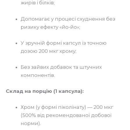
жирів і білків;
Допомагає у процесі схуднення без
ризику ефекту «йо-йо»;
У зручній формі капсул із точною
дозою 200 мкг хрому;
Без зайвих добавок та штучних
компонентів.
Склад на порцію (1 капсула):
Хром (у формі піколінату) — 200 мкг
(500% від рекомендованої добової
норми).