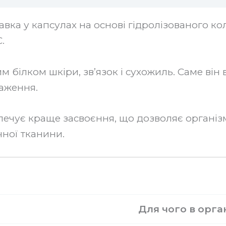
вка у капсулах на основі гідролізованого к
.
 білком шкіри, зв’язок і сухожиль. Саме він ві
аження.
зпечує краще засвоєння, що дозволяє органі
ної тканини.
Для чого в орган