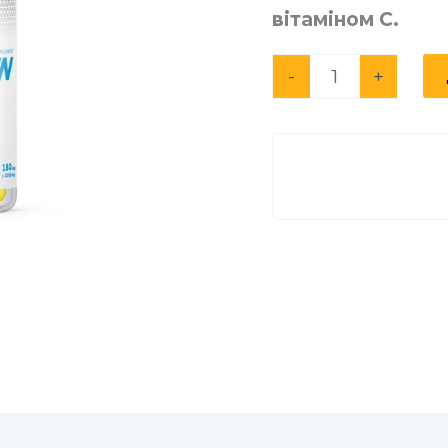
вітаміном С.
кількість
-
+