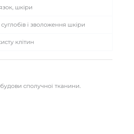
язок, шкіри
суглобів і зволоження шкіри
хисту клітин
обудови сполучної тканини.