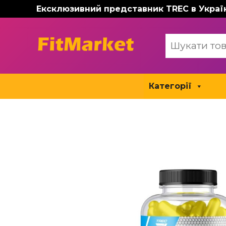
Перейти
Ексклюзивний представник TREC в Украї
до
вмісту
Категорії