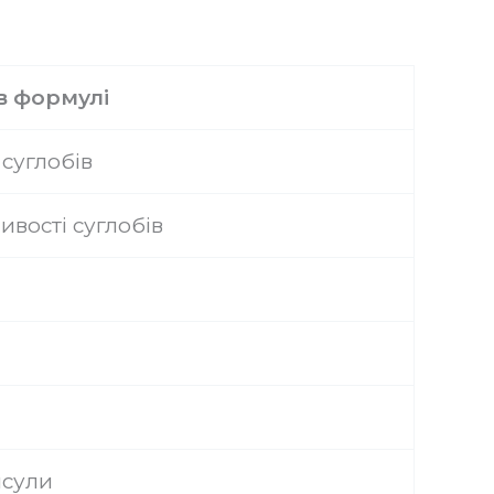
в формулі
 суглобів
ивості суглобів
псули