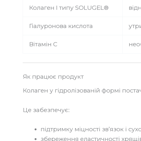
Колаген I типу SOLUGEL®
від
Гіалуронова кислота
утр
Вітамін C
нео
Як працює продукт
Колаген у гідролізованій формі поста
Це забезпечує:
підтримку міцності зв’язок і су
збереження еластичності хрящі