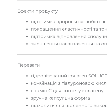
Ефекти продукту
підтримка здоров’я суглобів і зв
покращення еластичності та то
підтримка відновлення сполучн
зменшення навантаження на оп
Переваги
гідролізований колаген SOLUG
комбінація з гіалуроновою кис
вітамін C для синтезу колагену
зручна капсульна форма
підходить для щоденного вико