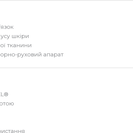
’язок
нусу шкіри
ої тканини
орно-руховий апарат
EL®
лотою
ристання