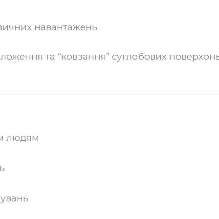
ізичних навантажень
оложення та “ковзання” суглобових поверхонь,
им людям
ь
нувань