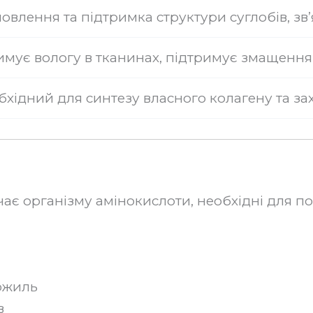
новлення та підтримка структури суглобів, зв’
имує вологу в тканинах, підтримує змащення 
бхідний для синтезу власного колагену та за
чає організму амінокислоти, необхідні для п
хожиль
в