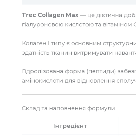
Trec Collagen Max
— це дієтична доба
гіалуроновою кислотою та вітаміном C
Колаген I типу є основним структурним
здатність тканин витримувати навант
Гідролізована форма (пептиди) забе
амінокислоти для відновлення сполуч
Склад та наповнення формули
Інгредієнт