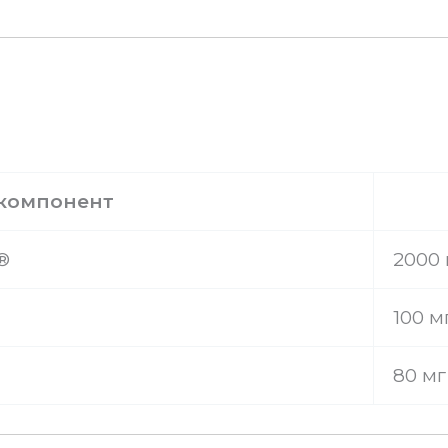
компонент
®
2000 
100 м
80 мг