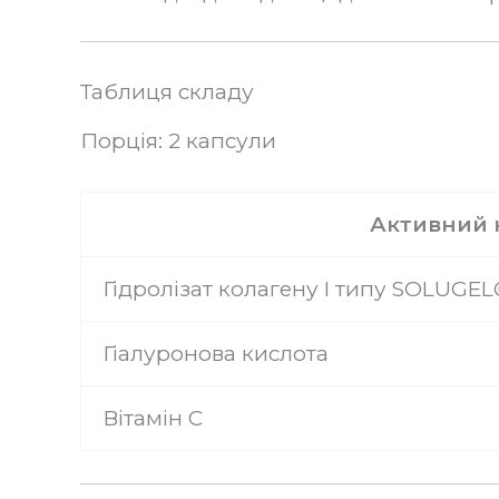
Таблиця складу
Порція: 2 капсули
Активний 
Гідролізат колагену I типу SOLUGEL
Гіалуронова кислота
Вітамін C