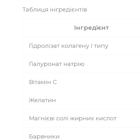
Таблиця інгредієнтів
Інгредієнт
Гідролізат колагену I типу
Гіалуронат натрію
Вітамін C
Желатин
Магнієві солі жирних кислот
Барвники