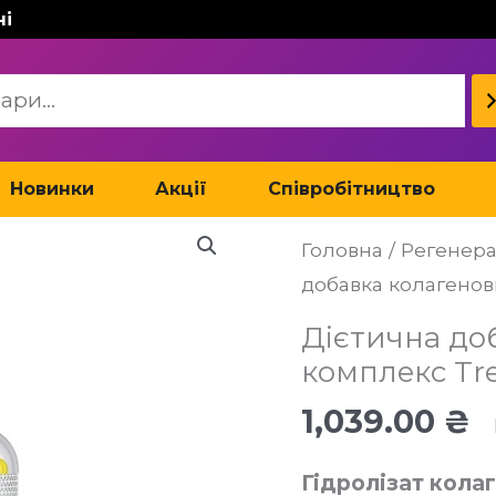
ні
Новинки
Акції
Співробітництво
Дієтична
Головна
/
Регенера
добавка
добавка колагенов
колагеновий
комплекс
Дієтична до
Trec
комплекс Tre
Collagen
1,039.00
₴
Max
180
Гідролізат кола
капс