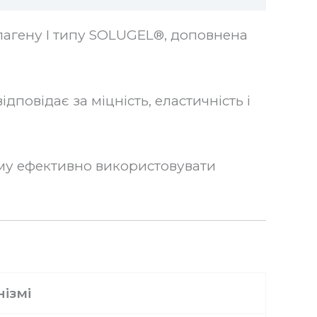
олагену I типу SOLUGEL®, доповнена
дповідає за міцність, еластичність і
зму ефективно використовувати
ізмі