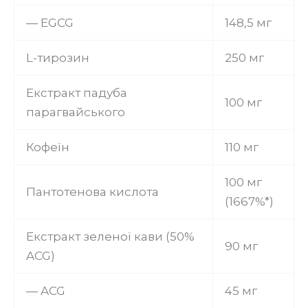
— EGCG
148,5 мг
L-тирозин
250 мг
Екстракт падуба
100 мг
парагвайського
Кофеїн
110 мг
100 мг
Пантотенова кислота
(1667%*)
Екстракт зеленої кави (50%
90 мг
ACG)
— ACG
45 мг