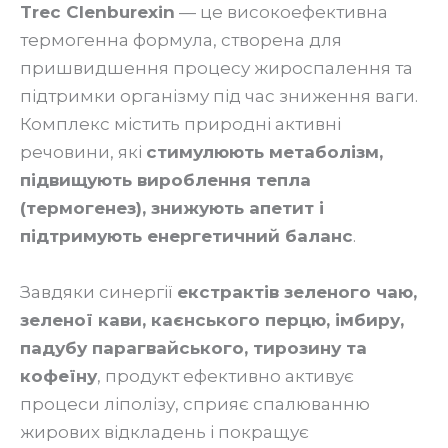
Trec Clenburexin
— це високоефективна
термогенна формула, створена для
пришвидшення процесу жироспалення та
підтримки організму під час зниження ваги.
Комплекс містить природні активні
речовини, які
стимулюють метаболізм,
підвищують вироблення тепла
(термогенез), знижують апетит і
підтримують енергетичний баланс
.
Завдяки синергії
екстрактів зеленого чаю,
зеленої кави, каєнського перцю, імбиру,
падубу парагвайського, тирозину та
кофеїну
, продукт ефективно активує
процеси ліполізу, сприяє спалюванню
жирових відкладень і покращує