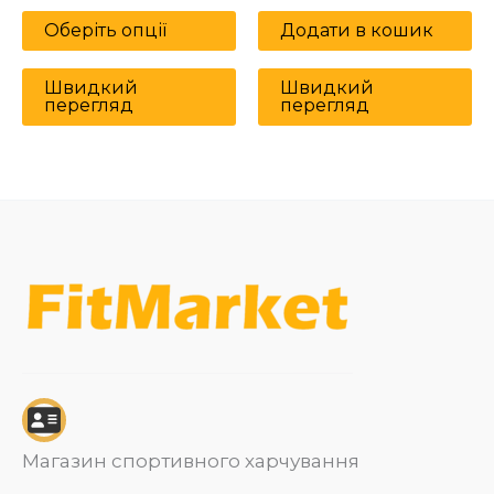
0
0
з
з
Оберіть опції
Додати в кошик
5
5
Швидкий
Швидкий
перегляд
перегляд
Магазин спортивного харчування