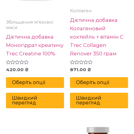
можна
м
вибрати
в
Коллаген
на
н
Дієтична добавка
Збільшення м'язової
сторінці
ст
маси
Колагеновий
товару
то
Дієтична добавка
коктейль + вітамін С
Моногідрат креатину
Trec Collagen
Trec Creatine 100%
Renover 350 грам
Оцінено
Оцінено
420.00
₴
871.00
₴
в
в
0
0
з
з
Оберіть опції
Оберіть опції
5
5
Швидкий
Швидкий
перегляд
перегляд
Цей