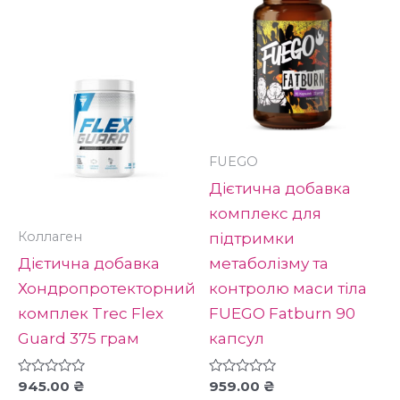
товар
має
кілька
варіантів.
Параметри
можна
вибрати
FUEGO
на
Дієтична добавка
сторінці
комплекс для
товару
Коллаген
підтримки
Дієтична добавка
метаболізму та
Хондропротекторний
контролю маси тіла
комплек Trec Flex
FUEGO Fatburn 90
Guard 375 грам
капсул
Оцінено
Оцінено
945.00
₴
959.00
₴
в
в