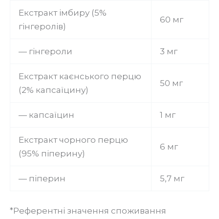
Екстракт імбиру (5%
60 мг
гінгеролів)
— гінгероли
3 мг
Екстракт каєнського перцю
50 мг
(2% капсаїцину)
— капсаїцин
1 мг
Екстракт чорного перцю
6 мг
(95% піперину)
— піперин
5,7 мг
*Референтні значення споживання