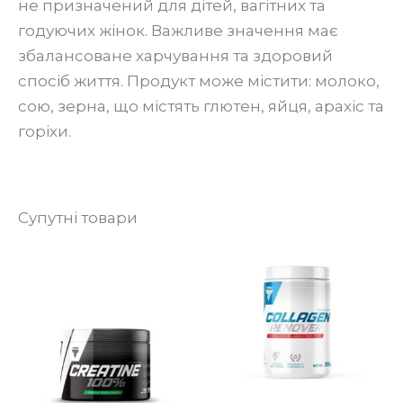
не призначений для дітей, вагітних та
годуючих жінок. Важливе значення має
збалансоване харчування та здоровий
спосіб життя. Продукт може містити: молоко,
сою, зерна, що містять глютен, яйця, арахіс та
горіхи.
Супутні товари
Цей
Ц
товар
то
має
м
кілька
кі
варіантів.
ва
Параметри
П