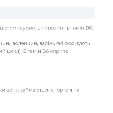
югом таурин, L-тирозин і вітамін В6.
ин, ізолейцин, валін), які формують
ий цикл). Вітамін B6 сприяє
ки вони займаються спортом на