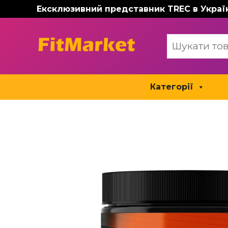
Перейти
Ексклюзивний представник TREC в Украї
до
вмісту
Категорії