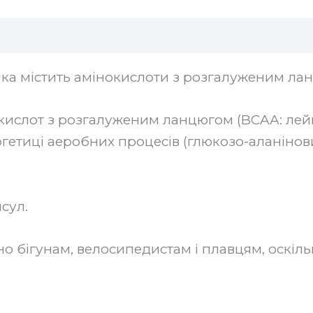
гуки (0)
яка містить амінокислоти з розгалуженим ланц
окислот з розгалуженим ланцюгом (BCAA: лейц
ергетиці аеробних процесів (глюкозо-аланінов
сул.
бігунам, велосипедистам і плавцям, оскіль