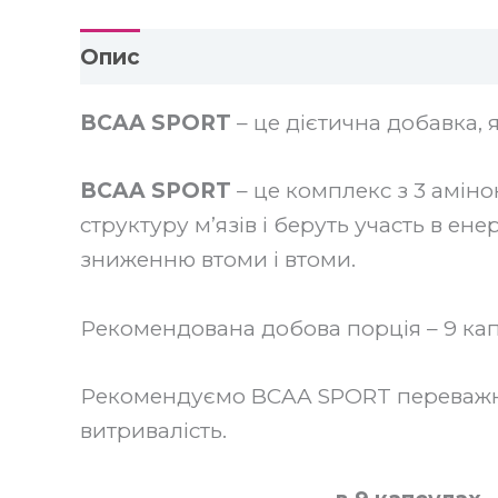
Опис
Додаткова інформація
Від
BCAA SPORT
– це дієтична добавка, 
BCAA SPORT
– це комплекс з 3 амін
структуру м’язів і беруть участь в ен
зниженню втоми і втоми.
Рекомендована добова порція – 9 кап
Рекомендуємо BCAA SPORT переважно 
витривалість.