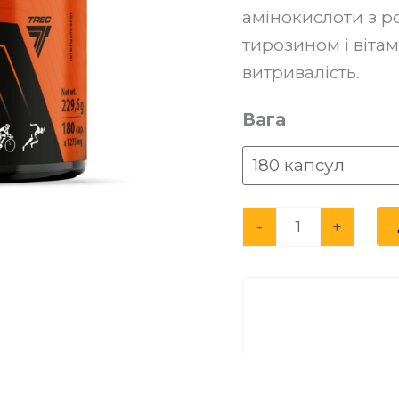
амінокислоти з р
кількість
тирозином і віта
витривалість.
Вага
-
+