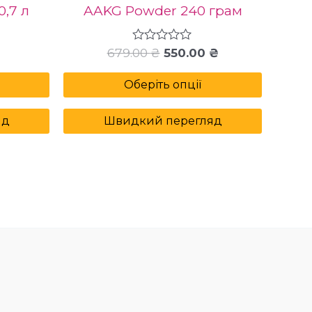
0,7 л
AAKG Powder 240 грам
679.00
Оцінено
₴
550.00
₴
в
0
Оберіть опції
з
5
яд
Швидкий перегляд