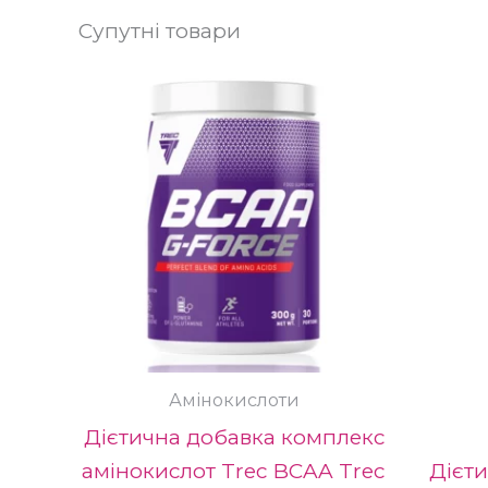
Супутні товари
Цей
товар
має
кілька
варіантів
Парамет
можна
вибрати
на
сторінці
Амінокислоти
товару
Дієтична добавка комплекс
амінокислот Trec BCAA Trec
Дієт