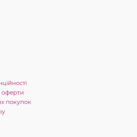
нційності
ї оферти
их покупок
ру