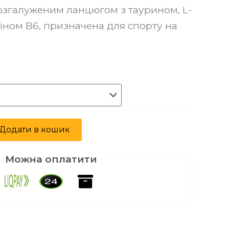
озгалуженим ланцюгом з таурином, L-
міном B6, призначена для спорту на
Alternative:
Додати в кошик
Можна оплатити