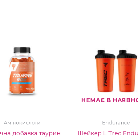
.
ри
НЕМАЄ В НАЯВН
Амінокислоти
Endurance
ична добавка таурин
Шейкер L Trec Endu