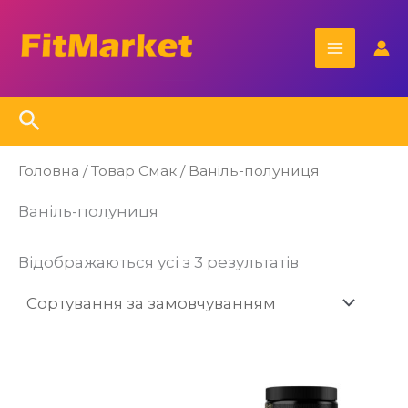
Перейти
Main
до
Menu
вмісту
Пошук
Головна
/ Товар Смак / Ваніль-полуниця
Ваніль-полуниця
Відображаються усі з 3 результатів
Цей
Ц
товар
то