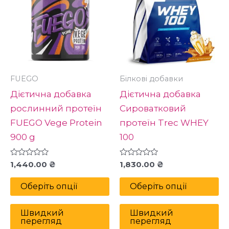
має
м
кілька
кі
варіантів.
ва
Параметри
П
можна
м
вибрати
в
FUEGO
Білкові добавки
на
н
Дієтична добавка
Дієтична добавка
сторінці
ст
рослинний протеїн
Сироватковий
товару
то
FUEGO Vege Protein
протеїн Trec WHEY
900 g
100
Оцінено
Оцінено
1,440.00
₴
1,830.00
₴
в
в
0
0
з
з
Оберіть опції
Оберіть опції
5
5
Швидкий
Швидкий
перегляд
перегляд