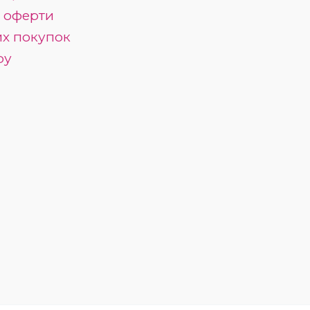
ї оферти
их покупок
ру