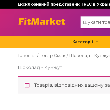
Перейти
Ексклюзивний представник TREC в Украї
до
вмісту
Категорії
Головна
/ Товар Смак / Шоколад - Кунжу
Шоколад - Кунжут
Товарів, відповідних вашому за