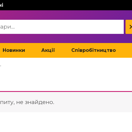
ні
Новинки
Акції
Співробітництво
т
питу, не знайдено.