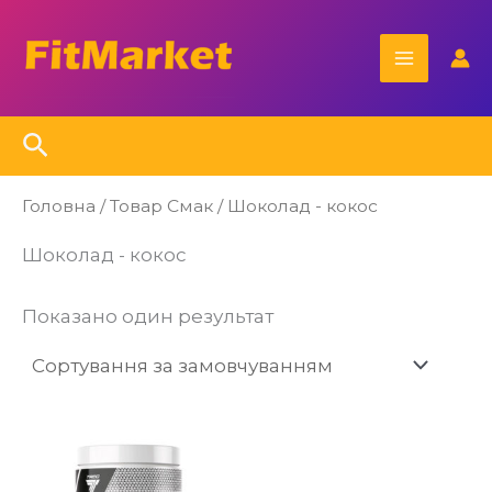
Перейти
Main
до
Menu
вмісту
Пошук
Головна
/ Товар Смак / Шоколад - кокос
Шоколад - кокос
Показано один результат
Цей
товар