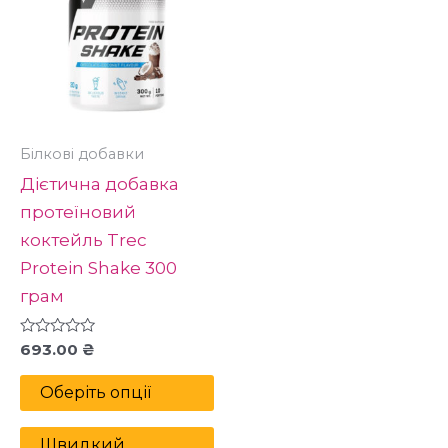
має
кілька
варіантів.
Параметри
можна
вибрати
Білкові добавки
на
Дієтична добавка
сторінці
протеїновий
товару
коктейль Trec
Protein Shake 300
грам
Оцінено
693.00
₴
в
0
з
Оберіть опції
5
Швидкий