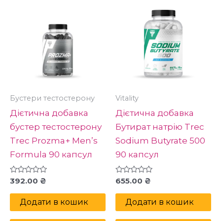
Бустери тестостерону
Vitality
Дієтична добавка
Дієтична добавка
бустер тестостерону
Бутират натрію Trec
Trec Prozma+ Men’s
Sodium Butyrate 500
Formula 90 капсул
90 капсул
Оцінено
Оцінено
392.00
₴
655.00
₴
в
в
0
0
з
з
Додати в кошик
Додати в кошик
5
5