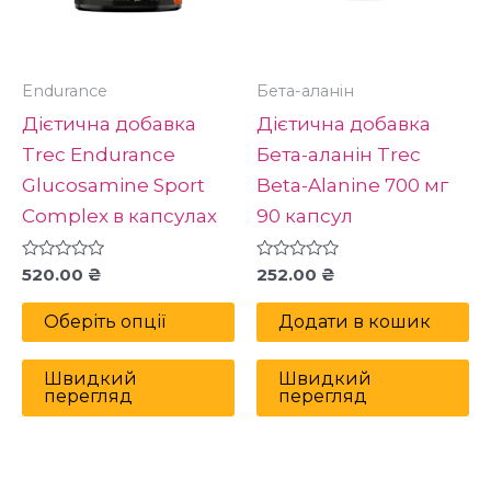
Параметри
можна
вибрати
Endurance
Бета-аланін
на
Дієтична добавка
Дієтична добавка
сторінці
Trec Endurance
Бета-аланін Trec
товару
Glucosamine Sport
Beta-Alanine 700 мг
Complex в капсулах
90 капсул
Оцінено
Оцінено
520.00
₴
252.00
₴
в
в
0
0
з
з
Оберіть опції
Додати в кошик
5
5
Швидкий
Швидкий
перегляд
перегляд