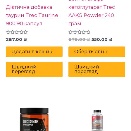
то
Дієтична добавка
кетоглутарат Trec
таурин Trec Taurine
AAKG Powder 240
900 90 капсул
грам
Оцінено
Оцінено
287.00
₴
679.00
₴
550.00
₴
в
в
0
0
з
з
Додати в кошик
Оберіть опції
5
5
Швидкий
Швидкий
перегляд
перегляд
Цей
товар
має
кілька
варіантів.