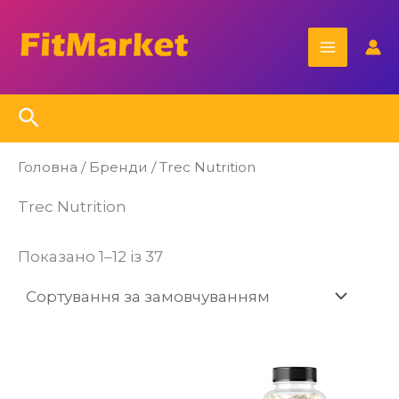
Перейти
Main
до
Menu
вмісту
Пошук
Головна
/ Бренди / Trec Nutrition
Trec Nutrition
Показано 1–12 із 37
Ц
то