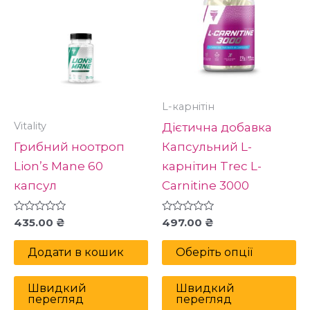
м
кі
ва
П
м
в
L-карнітін
н
Vitality
Дієтична добавка
ст
Грибний ноотроп
Капсульний L-
то
Lion’s Mane 60
карнітин Trec L-
капсул
Carnitine 3000
Оцінено
Оцінено
435.00
₴
497.00
₴
в
в
0
0
з
з
Додати в кошик
Оберіть опції
5
5
Швидкий
Швидкий
перегляд
перегляд